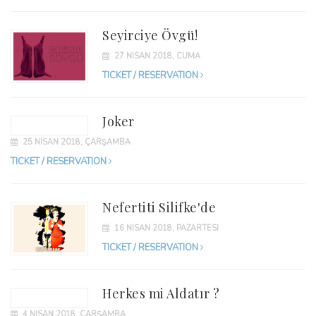
Seyirciye Övgü!
27 NISAN 2018, CUMA
TICKET / RESERVATION
Joker
25 NISAN 2018, ÇARŞAMBA
TICKET / RESERVATION
Nefertiti Silifke'de
16 NISAN 2018, PAZARTESI
TICKET / RESERVATION
Herkes mi Aldatır ?
4 NISAN 2018, ÇARŞAMBA