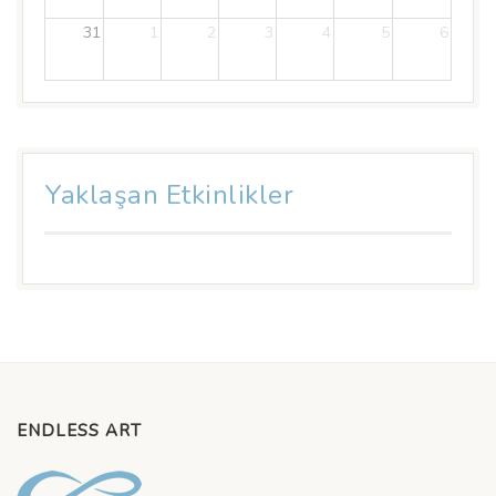
31
1
2
3
4
5
6
Yaklaşan Etkinlikler
ENDLESS ART