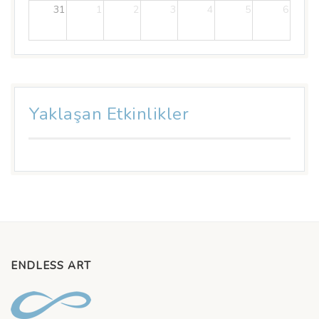
31
1
2
3
4
5
6
Yaklaşan Etkinlikler
ENDLESS ART