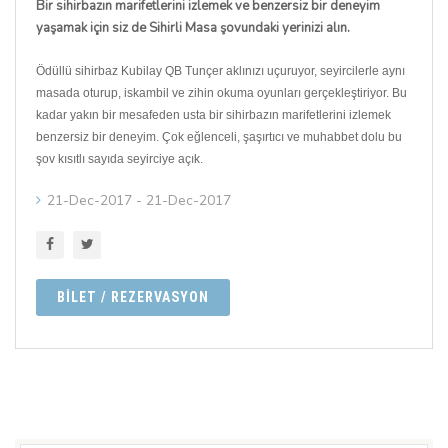
Bir sihirbazın marifetlerini izlemek ve benzersiz bir deneyim
yaşamak için siz de Sihirli Masa şovundaki yerinizi alın.
Ödüllü sihirbaz Kubilay QB Tunçer aklınızı uçuruyor, seyircilerle aynı
masada oturup, iskambil ve zihin okuma oyunları gerçekleştiriyor. Bu
kadar yakın bir mesafeden usta bir sihirbazın marifetlerini izlemek
benzersiz bir deneyim. Çok eğlenceli, şaşırtıcı ve muhabbet dolu bu
şov kısıtlı sayıda seyirciye açık.
21-Dec-2017 - 21-Dec-2017
BİLET / REZERVASYON