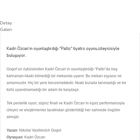
Detay
Galeri
Kadri Özcan’ın oyunlaştırdığı “Palto” tiyatro oyunu,izleyicisiyle
buluşuyor.
Gogol’un öyküsünden Kadri Özcan’ın oyunlaştırdığı “Palto”da baş
kahraman Akaki bilmediği bir mekanda uyanır. Bu mekan eşyasız ve
anlamsızdır. Hiç bir yere benzemektedir. Akaki burada tanımadığı ve bir
türlü uyandıramadığı bir adam ile karşılaşır.
Tek perdelik oyun; süpriz finali ve Kadri Özcan’ın eşsiz performansıyla
izleyici ve eleştirmenler tarafından gösterildiği her sahnede övgüler
almıştır.
Yazan
: Nikolai Vasilievich Gogol
Oynayan
: Kadri Özcan