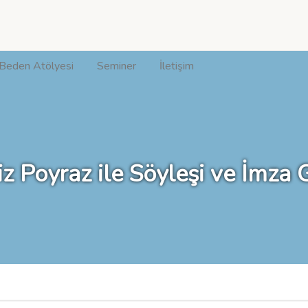
Beden Atölyesi
Seminer
İletişim
z Poyraz ile Söyleşi ve İmza