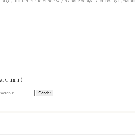
ibi çeşitli internet sitelerinde yayımlandı. Edebiyat alanında çalışmalar
za Günü )