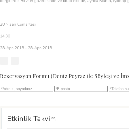
dergilerde, BirGün gazetesinde ve kitap ekinde, ayrıca Bianet, İyikitap g
28 Nisan Cumartesi
14:30
28-Apr-2018 - 28-Apr-2018
Rezervasyon Formu
(Deniz Poyraz ile Söyleşi ve İm
Etkinlik Takvimi