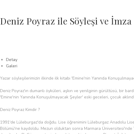
Deniz Poyraz ile Söyleşi ve İmz
Detay
Galeri
Yazar söyleşilerimizin ilkinde ilk kitabı 'Emine'nin Yanında Konuşulmayac
Deniz Poyraz'ın dumanlı öyküleri, aşkın ve yenilginin gürültüsü, bir bard
'Emine'nin Yanında Konuşulmayacak Şeyler' eski geceleri, çocuk aklında
Deniz Poyraz Kimdir ?
1991'de Lüleburgaz'da doğdu. Lise öğrenimini Lüleburgaz Anadolu Lisesi
Bölümü'ne kaydoldu. Mezun olduktan sonra Marmara Üniversitesi'nde Yayı