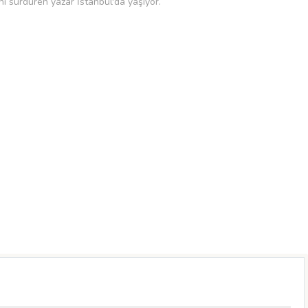
ını sürdüren yazar İstanbul'da yaşıyor.