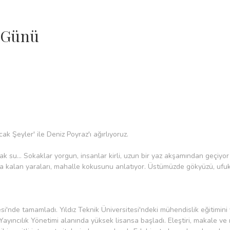
a Günü
ak Şeyler' ile Deniz Poyraz'ı ağırlıyoruz.
ak su... Sokaklar yorgun, insanlar kirli, uzun bir yaz akşamından geçiyor
 kalan yaraları, mahalle kokusunu anlatıyor. Üstümüzde gökyüzü, ufukla
'nde tamamladı. Yıldız Teknik Üniversitesi'ndeki mühendislik eğitimini
ncılık Yönetimi alanında yüksek lisansa başladı. Eleştiri, makale ve rö